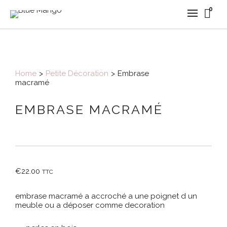
0
Home
>
Petite Décoration
>
Embrase
macramé
EMBRASE MACRAMÉ
€
22.00
TTC
embrase macramé a accroché a une poignet d un
meuble ou a déposer comme decoration