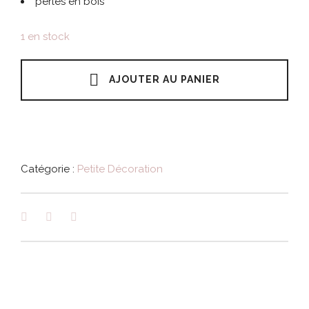
perles en bois
1 en stock
AJOUTER AU PANIER
Catégorie :
Petite Décoration