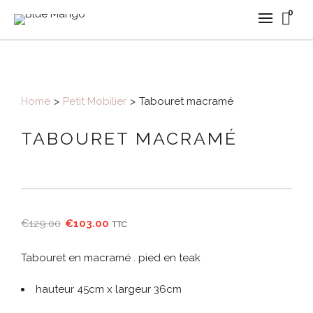
0
Home
>
Petit Mobilier
>
Tabouret macramé
TABOURET MACRAMÉ
Le
Le
€
129.00
€
103.00
TTC
prix
prix
initial
actuel
Tabouret en macramé . pied en teak
était :
est :
€129.00.
€103.00.
hauteur 45cm x largeur 36cm