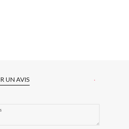
ER UN AVIS
*
s